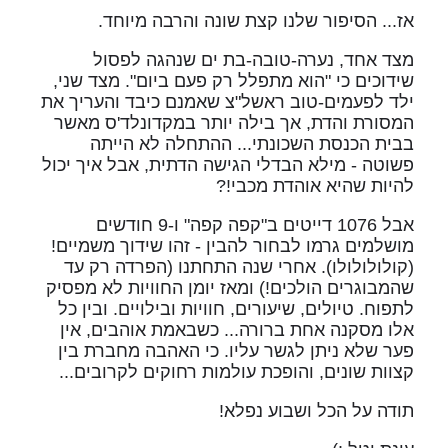
אז... הסיפור שלנו קצת שונה והרבה מיוחד.
מצד אחד, נערה-טובה-בת ים שנהגה לפסול
שידוכים כי "הוא מתפלל רק פעם ביום". מצד שני,
ילד לפעמים-טוב ראשל"צ שאמנם כיבד והעריך את
המסורת והדת, אך בילה יותר במקדונלד'ס מאשר
בבית הכנסת השכונתי... ההתחלה לא הייתה
פשוטה - מילא הבדלי הגישה הדתית, אבל איך יכול
להיות שהיא אוהדת מכבי!?
אבל 1076 דייטים ב"קפה קפה" ו-9 חודשים
מושלמים גרמו לבחור להבין - זהו שידוך משמיים!
(קולולולולו). אחרי שנה התחתנו (הפרדה רק עד
שהמבוגרים הולכים!) ומאז יומן החוויות לא מפסיק
לתפוח. טיולים, שיעורים, חוויות ובילויים. ובין כל
אלו מסקנה אחת ברורה... כשבאמת אוהבים, אין
פער שלא ניתן לגשר עליו. כי האהבה מחברת בין
קצוות שונים, והופכת עולמות רחוקים לקרובים...
תודה על הכל ושבוע נפלא!