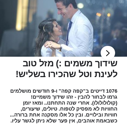
שידוך משמים :) מזל טוב
לעינת וטל שהכירו בשליש!
1076 דייטים ב"קפה קפה" ו-9 חודשים מושלמים
גרמו לבחור להבין - זהו שידוך משמיים!
(קולולולולו). אחרי שנה התחתנו.. ומאז יומן
החוויות לא מפסיק לטפוח. טיולים, שיעורים,
חוויות ובילויים. ובין כל אלו מסקנה אחת ברורה...
כשבאמת אוהבים, אין פער שלא ניתן לגשר עליו.