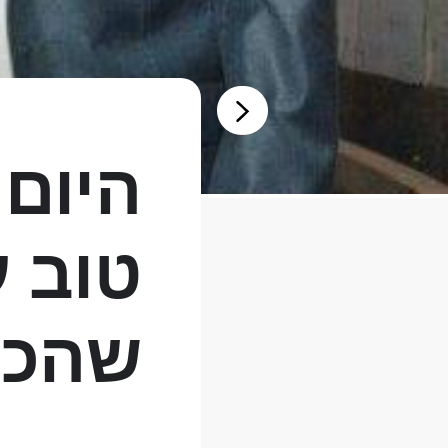
היום 
טוב ע
שהכי