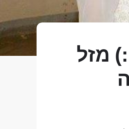
) מזל
ה