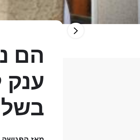
הם נו
ענק ל
בשליש
מאז הפגישה הר