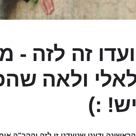
עדו זה לזה - מ
אלי ולאה שהכי
! :)
אשונה ידענו שנועדנו זו לזה והקב"ה איחד ב