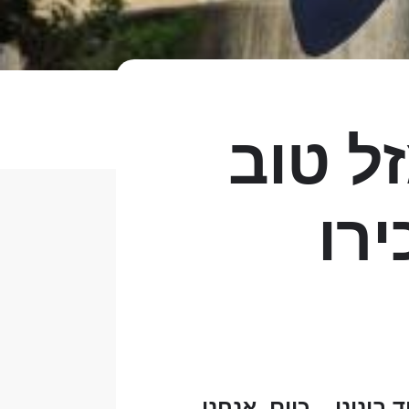
זל טוב
רו
ינינו... כיום, אנחנו