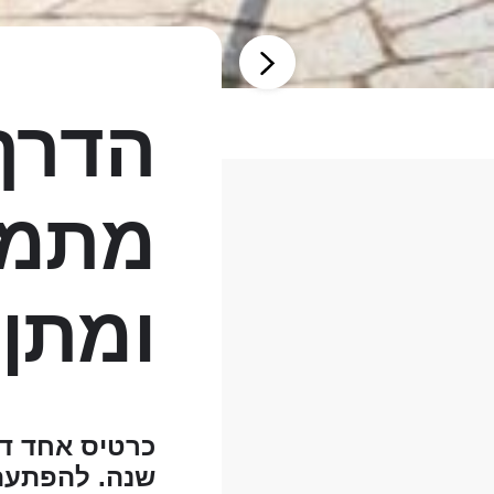
הדרך 
מתמיד
ומתן 
כרטיס אחד די
שנה. להפתעתי,