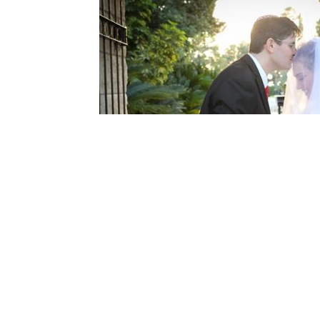
 בתחילת השנה, ועדיין נדהמים איך הכל הסתדר בכזו ד
 כלי נהדר למפגש ביני לבין מתן.
ווקות רציתי לחזק ידיכם, לתת הזדמנות ולנסות... ואול
כולם.