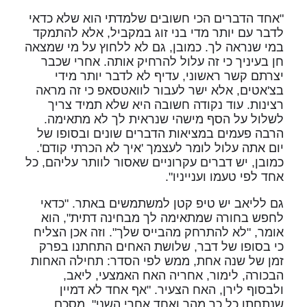
"אחד הדברים הכי חשובים שלמדתי הוא שלא כדאי
לדבר עם יותר מדי בני זוג במקביל, אלא להתמקד
במי שנראה לך. כמובן, גם לא ללחוץ על מי שמצאה
חן בעיניך כי זה עלול להרחיק אותה. אחרי שכבר
יצרתם קשר ראשוני, עדיף לא לדבר יותר מידי
בצ'אטים, אלא ישר לעבור לוואטסאפ כי זה מראה
רצינות. עוד נקודה חשובה היא שלא תמיד צריך
לשלול על הסף מישהי שנראית לך לא מתאימה.
הרבה פעמים במציאות הדברים שונים ובסופו של
יום אתה עלול לומר לעצמך 'איך לא הכרתי קודם'.
כמובן, יש דברים עקרוניים שאסור לוותר עליהם, כל
אחד לפי טעמו וענייניו".
גם לליאב יש טיפ קטן למשתמשים באתר. "כדאי
לחפש בחורה שמתאימה לך מבחינה דתית", הוא
אומר, "לא להתרחק מהבייס שלך". וזה אכן הצליח
כי בסופו של דבר, שלושת האחים התחתנו בפרק
זמן של שנה אחת, ממש לפי הסדר: תחילה האחות
הבכורה, לימור, אחריה האח האמצעי, ליאב,
ולבסוף לירן, האח הצעיר. "אף אחד לא דמיין
שנתחתן כל כך מהר ואחד אחרי השני", מסכם