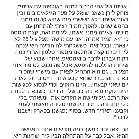
"אשתו של אחי הבכור למדה באולפנה עם אשתי",
צוחק לירן כשאני שואל על פער הגילאים בינו ובין
רעות אשתו, "לא חששתי מזה שהיא קטנה ממני
בחמש שנים. להפך, תמיד רציתי להתחתן עם
מישהי צעירה ממני. אשתי, לעומת זאת, קצת היססה
כי היא תמיד אמרה: 'אני עם מישהו מעל גיל 25 לא
יוצאת'. ובכל זאת, כששלחתי לה הודעה היא ענתה
לי. דיברנו קצת והחלפנו מספרי טלפון ואחרי כמה
דקות עברנו לדבר בוואטסאפ. אחרי שבוע של
שיחות החלטנו להיפגש, אבל פה נכנס לסיפור אחי
הצעיר... גם הוא התחיל לצאת עם מישהי שהכיר
באתר, והתברר שהוא קבע איתה דייט בדיוק לאותו
יום שאני קבעתי... היינו רווקים וכדי לנסוע לפגישות
היינו לוקחים את הרכב של ההורים, וכשבאתי לקחת
את הרכב גיליתי שהוא הקדים אותי ונשארתי בלי
כלי תחבורה... מיד ביקשתי סליחה מאשתי לעתיד
וקבענו תאריך חדש. בסוף נפגשנו בפארק וישבנו
לדבר".
הם יצאו יחד במשך כמה חודשים אחרי הפגישה
ההיא, אבל כבר על ההתחלה הבין לירן שרעות היא