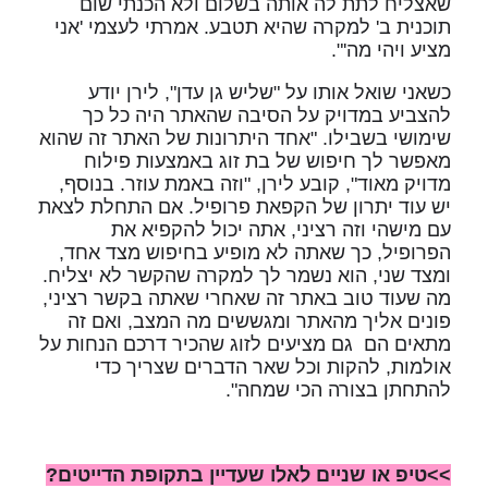
שאצליח לתת לה אותה בשלום ולא הכנתי שום
תוכנית ב' למקרה שהיא תטבע. אמרתי לעצמי 'אני
מציע ויהי מה'".
כשאני שואל אותו על "שליש גן עדן", לירן יודע
להצביע במדויק על הסיבה שהאתר היה כל כך
שימושי בשבילו. "אחד היתרונות של האתר זה שהוא
מאפשר לך חיפוש של בת זוג באמצעות פילוח
מדויק מאוד", קובע לירן, "וזה באמת עוזר. בנוסף,
יש עוד יתרון של הקפאת פרופיל. אם התחלת לצאת
עם מישהי וזה רציני, אתה יכול להקפיא את
הפרופיל, כך שאתה לא מופיע בחיפוש מצד אחד,
ומצד שני, הוא נשמר לך למקרה שהקשר לא יצליח.
מה שעוד טוב באתר זה שאחרי שאתה בקשר רציני,
פונים אליך מהאתר ומגששים מה המצב, ואם זה
מתאים הם גם מציעים לזוג שהכיר דרכם הנחות על
אולמות, להקות וכל שאר הדברים שצריך כדי
להתחתן בצורה הכי שמחה".
>>טיפ או שניים לאלו שעדיין בתקופת הדייטים?