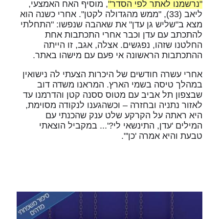
"נרשמנו לאתר לפי הסדר"
, מוסיף האח האמצעי,
ליאב (33), "ממש מהגדולה לקטן". אחרי כשנה הוא
מצא ב"שליש גן עדן" את שאהבה שנפשו: "התחלתי
להתכתב עם עדן וכבר אחרי התכתבות אחת
החלטנו שזהו, נפגשים. אצלה, אגב, זו הייתה
ההתכתבות הראשונה אי פעם עם מישהו באתר.
אחרי עשרה חודשים של היכרות הצעתי לה נישואין
במהלך טיסה בשמי הארץ. המראנו משדה דוב
שבצפון תל אביב עם מטוס ססנה קטן והדרמנו עד
לאזור נתניה ובחזרה – וכשהגענו לנקודה מסוימת,
היא ראתה על הקרקע שלט ענק שהכנתי עם
המילים 'עדן, התינשאי לי?'... במקביל הוצאתי
טבעת והיא אמרה 'כן'".