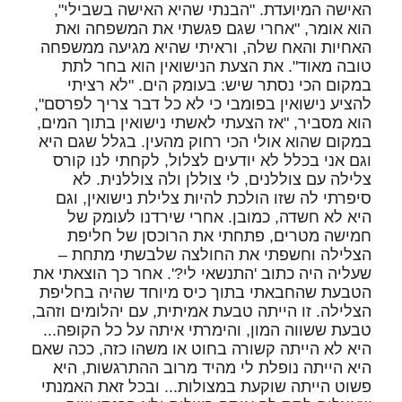
האישה המיועדת. "הבנתי שהיא האישה בשבילי",
הוא אומר, "אחרי שגם פגשתי את המשפחה ואת
האחיות והאח שלה, וראיתי שהיא מגיעה ממשפחה
טובה מאוד". את הצעת הנישואין הוא בחר לתת
במקום הכי נסתר שיש: בעומק הים. "לא רציתי
להציע נישואין בפומבי כי לא כל דבר צריך לפרסם",
הוא מסביר, "אז הצעתי לאשתי נישואין בתוך המים,
במקום שהוא אולי הכי רחוק מהעין. בגלל שגם היא
וגם אני בכלל לא יודעים לצלול, לקחתי לנו קורס
צלילה עם צוללנים, לי צוללן ולה צוללנית. לא
סיפרתי לה שזו הולכת להיות צלילת נישואין, וגם
היא לא חשדה, כמובן. אחרי שירדנו לעומק של
חמישה מטרים, פתחתי את הרוכסן של חליפת
הצלילה וחשפתי את החולצה שלבשתי מתחת –
שעליה היה כתוב 'התנשאי לי?'. אחר כך הוצאתי את
הטבעת שהחבאתי בתוך כיס מיוחד שהיה בחליפת
הצלילה. זו הייתה טבעת אמיתית, עם יהלומים וזהב,
טבעת ששווה המון, והימרתי איתה על כל הקופה...
היא לא הייתה קשורה בחוט או משהו כזה, ככה שאם
היא הייתה נופלת לי מהיד מרוב ההתרגשות, היא
פשוט הייתה שוקעת במצולות... ובכל זאת האמנתי