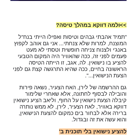
>>ולמה דווקא במהלך טיסה?
"תמיד אהבתי גבהים וטיסות ואפילו הייתי בנח"ל
המוצנח, למרות שלא צנחתי... אני גם אוהב לקפוץ
באנג'י ולצנוח צניחה חופשית וטסתי לא מעט
פעמים לפני זה, ככה שהאוויר היה המקום הטבעי
להציע בו נישואין. לה, אגב, זו הייתה הטיסה
הראשונה בחיים, ככה שהיא התרגשה קצת גם לפני
הצעת הנישואין...".
גם ההרשמה של לירן, האח הצעיר, נשאה פירות
והובילה לבסוף לחתונה, אלא שאחרי שלימור
קיבלה הצעת נישואין על החוף, וליאב הציע נישואין
דווקא באוויר, לאח הצעיר, לירן, לא ממש נותרה
ברירה אלא לבחור בים כמקום להצעת הנישואין,
והוא עשה את זה ובגדול.
להציע נישואין בלי תוכנית ב'