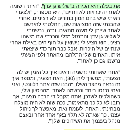
את בעלה היא הכירה ב"שליש גן עדן"
, "הייתי רשומה
לאתרי היכרויות לא דתיים", היא מספרת, "ולצערי
ראיתי שיש בהם המון בחורים לא רציניים. אחרי
שהבנתי שזה המציאות שם, החלטתי להירשם
לאתר שייתן לי מענה מתאים. וב"ה, נרשמתי
ל'שליש גן עדן' והתמזל מזלי והכרתי שם מישהו
רציני. הוא הציע לי נישואין על חוף הים באילת אחרי
שנתיים של היכרות, אבל כבר תוך כדי שיצאתי
איתו, האחים שלי התלהבו מהאתר ולפי הצעתי
נרשמו גם כן לאתר".
"אחרי שאחותי נרשמה וראינו איך כל הזמן יש לה
הצעות", ממשיך לירן (30), האח הצעיר, ומספר איך
זה נראה מהצד השלו, "הבנו שזה אתר רלוונטי, ואני
ואחי נכנסו ביחד ונרשמנו לאתר. מהניסיון שלי,
כשהולכים לשדכן, אתה מקבל די הרבה הצעות, אך
רובן לא כל כך מתאימות, ככה שזה לא היה מוצלח
מבחינתי. האתר, לעומת זאת, מאפשר לך ניהול
עצמי, כך שאתה לא תלוי באף אחד אחר ובעצם
מנהל בעצמך את השידוכים שלך".