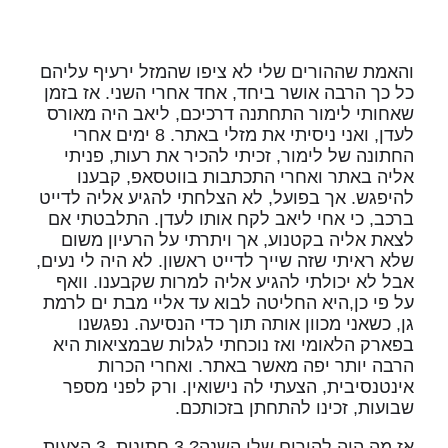
והאמת שההורים שלי לא ציפו שהמזל ירעיף עליהם
כל כך הרבה אושר ביחד, אחד אחרי השני. אז בזמן
שאחותי לימור התחתנה דרכיכם, ליאב היה מאורס
לעדן, ואני ניסיתי את מזלי באתר. 8 ימים אחרי
החתונה של לימור, זכיתי להכיר את רעות, פניתי
אליה באתר ואחרי התכתבות בווטסאפ, קבענו
להיפגש. אך בפועל, לא הצלחתי להגיע אליה לדייט
ברכב, כי אחי ליאב לקח אותו לעדן. התלבטתי אם
לצאת אליה בקטנוע, אך ויתרתי על הרעיון משום
שלא ראיתי שזה שייך לדייט ראשון. לא היה לי נעים,
אבל לא יכולתי להגיע אליה למרות שקבענו. וואף
על פי כן,היא החליטה לבוא עד אליי מבת ים לרמת
גן, כשאני מכוון אותה תוך כדי הנסיעה. נפגשנו
בפארק הלאומי ואז נוכחתי לגלות שבמציאות היא
הרבה יותר יפה מאשר באתר. ואחרי הכרות
אינטנסיבית, הצעתי לה נישואין. ורק לפני מספר
שבועות, זכינו להתחתן בזכותכם.
אז מה היה להורים שלי השנה? 3 חתונות, 3 הצעות